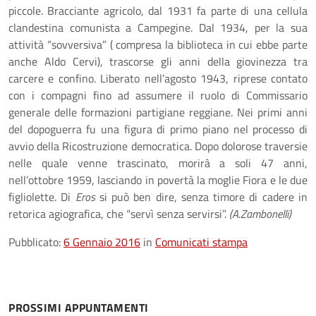
piccole. Bracciante agricolo, dal 1931 fa parte di una cellula
clandestina comunista a Campegine. Dal 1934, per la sua
attività “sovversiva” ( compresa la biblioteca in cui ebbe parte
anche Aldo Cervi), trascorse gli anni della giovinezza tra
carcere e confino. Liberato nell’agosto 1943, riprese contato
con i compagni fino ad assumere il ruolo di Commissario
generale delle formazioni partigiane reggiane. Nei primi anni
del dopoguerra fu una figura di primo piano nel processo di
avvio della Ricostruzione democratica. Dopo dolorose traversie
nelle quale venne trascinato, morirà a soli 47 anni,
nell’ottobre 1959, lasciando in povertà la moglie Fiora e le due
figliolette. Di
Eros
si può ben dire, senza timore di cadere in
retorica agiografica, che “servì senza servirsi”.
(A.Zambonelli)
Pubblicato:
6 Gennaio 2016
in
Comunicati stampa
PROSSIMI APPUNTAMENTI