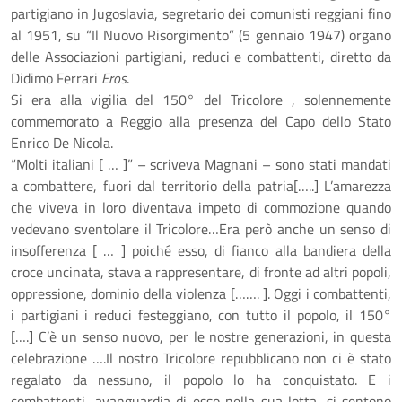
partigiano in Jugoslavia, segretario dei comunisti reggiani fino
al 1951, su “Il Nuovo Risorgimento” (5 gennaio 1947) organo
delle Associazioni partigiani, reduci e combattenti, diretto da
Didimo Ferrari
Eros
.
Si era alla vigilia del 150° del Tricolore , solennemente
commemorato a Reggio alla presenza del Capo dello Stato
Enrico De Nicola.
“Molti italiani [ … ]” – scriveva Magnani – sono stati mandati
a combattere, fuori dal territorio della patria[…..] L’amarezza
che viveva in loro diventava impeto di commozione quando
vedevano sventolare il Tricolore…Era però anche un senso di
insofferenza [ … ] poiché esso, di fianco alla bandiera della
croce uncinata, stava a rappresentare, di fronte ad altri popoli,
oppressione, dominio della violenza [……. ]. Oggi i combattenti,
i partigiani i reduci festeggiano, con tutto il popolo, il 150°
[….] C’è un senso nuovo, per le nostre generazioni, in questa
celebrazione ….Il nostro Tricolore repubblicano non ci è stato
regalato da nessuno, il popolo lo ha conquistato. E i
combattenti, avanguardia di esso nella sua lotta, si sentono