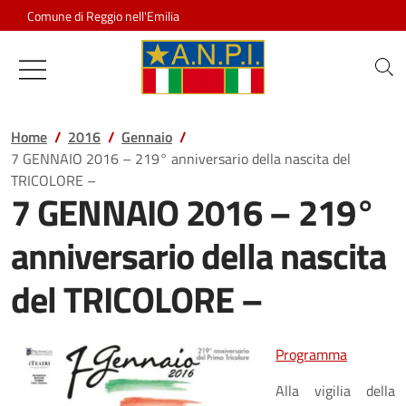
Salta al contenuto
Comune di Reggio nell'Emilia
Associazione Nazionale Partigiani d
Home
2016
Gennaio
7 GENNAIO 2016 – 219° anniversario della nascita del
TRICOLORE –
7 GENNAIO 2016 – 219°
anniversario della nascita
del TRICOLORE –
Programma
Alla vigilia della