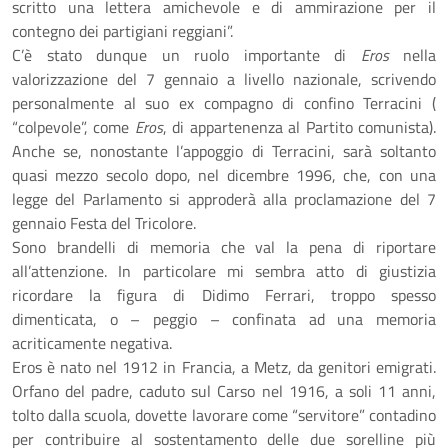
scritto una lettera amichevole e di ammirazione per il
contegno dei partigiani reggiani”.
C’è stato dunque un ruolo importante di
Eros
nella
valorizzazione del 7 gennaio a livello nazionale, scrivendo
personalmente al suo ex compagno di confino Terracini (
“colpevole”, come
Eros
, di appartenenza al Partito comunista).
Anche se, nonostante l’appoggio di Terracini, sarà soltanto
quasi mezzo secolo dopo, nel dicembre 1996, che, con una
legge del Parlamento si approderà alla proclamazione del 7
gennaio Festa del Tricolore.
Sono brandelli di memoria che val la pena di riportare
all’attenzione. In particolare mi sembra atto di giustizia
ricordare la figura di Didimo Ferrari, troppo spesso
dimenticata, o – peggio – confinata ad una memoria
acriticamente negativa.
Eros è nato nel 1912 in Francia, a Metz, da genitori emigrati.
Orfano del padre, caduto sul Carso nel 1916, a soli 11 anni,
tolto dalla scuola, dovette lavorare come “servitore” contadino
per contribuire al sostentamento delle due sorelline più