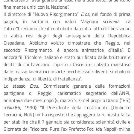
finalmente uniti con la Nazione”.
Il direttore di “Nuovo Risorgimento”
Eros
, nel fondo di prima
pagina, in sintonia con Valdo Magnani scriveva tra
l’altro:”Crediamo che il contributo dato alla lotta di liberazione
ci abbia resi degni degli antesignani della Repubblica
Cispadana. Abbiamo voluto dimostrare che Reggio, nel
secondo Risorgimento, è ancora animatrice d’Italia”. E
ancora:“il Tricolore italiano è stato purificato dalle brutture e
delitti di cui l’avevano coperto i fascisti e rialzato maestoso
dalle masse lavoratrici insorte perché esso ridiventi simbolo di
indipendenza, di libertà, di fratellanza”.
Lo stesso
Eros
, Commissario generale delle formazioni
partigiane di Reggio, carismatico segretario dell’ANPI,
annotava due mesi dopo (4 marzo ’47) nel proprio Diario (“RS”,
n.64/66, 1990): “Il Presidente della Costituente [Umberto
Terracini, NdR] mi ha risposto che appoggerà la richiesta fatta
per stabilire che il 7 gennaio sia considerata solennità civile e
Giornata del Tricolore. Pure l’ex Prefetto Foti (da Napoli) mi ha