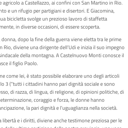
e agricolo a Castellazzo, ai confini con San Martino in Rio.
to e un rifugio per partigiani e disertori. E Giacomina,
ua bicicletta svolge un prezioso lavoro di staffetta
ente, in diverse occasioni, di essere scoperta.
donna, dopo la fine della guerra viene eletta tra le prime
Rio, diviene una dirigente dell’Udi e inizia il suo impegno
ete sindacale della montagna. A Castelnuovo Monti conosce il
ce il figlio Paolo.
ne come lei, è stato possibile elaborare uno degli articoli
o 3 (“tutti i cittadini hanno pari dignità sociale e sono
o, di razza, di lingua, di religione, di opinioni politiche, di
 determinazione, coraggio e forza, le donne hanno
ancipazione, la pari dignità e l’uguaglianza nella società.
 libertà e i diritti, diviene anche testimone preziosa per le