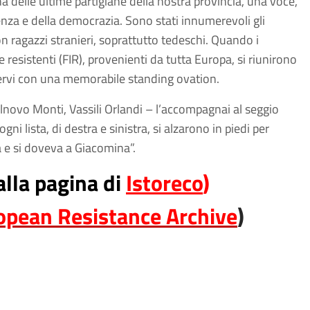
a delle ultime partigiane della nostra provincia, una voce,
tenza e della democrazia. Sono stati innumerevoli gli
on ragazzi stranieri, soprattutto tedeschi. Quando i
resistenti (FIR), provenienti da tutta Europa, si riunirono
 Cervi con una memorabile standing ovation.
elnovo Monti, Vassili Orlandi – l’accompagnai al seggio
ogni lista, di destra e sinistra, si alzarono in piedi per
a e si doveva a Giacomina”.
alla pagina di
Istoreco
)
opean Resistance Archive
)