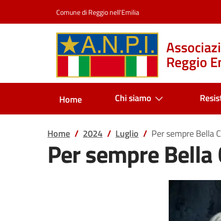
Salta al contenuto
Comune di Reggio nell'Emilia
Associazi
Reggio Em
Chi siamo
Resis
Home
Home
2024
Luglio
Per sempre Bella 
Per sempre Bella 