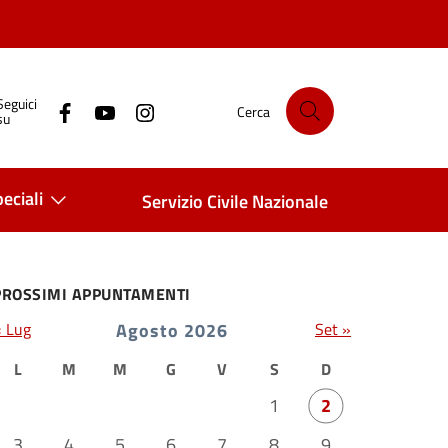
Seguici
Cerca
su
eciali
Servizio Civile Nazionale
PROSSIMI APPUNTAMENTI
« Lug
Agosto 2026
Set »
L
M
M
G
V
S
D
1
2
3
4
5
6
7
8
9