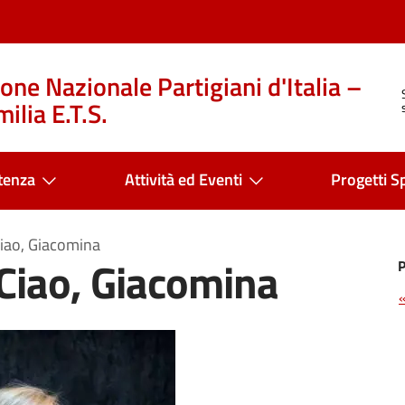
one Nazionale Partigiani d'Italia –
ilia E.T.S.
tenza
Attività ed Eventi
Progetti Sp
Ciao, Giacomina
Ciao, Giacomina