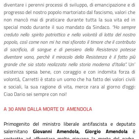
diventare i perenni processi di sviluppo, di emancipazione e di
progresso del nostro popolo martoriato dal fascismo, valori che
non mancò mai di praticare durante tutta la sua vita ed in
special modo durante il suo mandato da Sindaco.
“Ho sempre
creduto nello spirito patriottico e nella volontà di lotta del nostro
popolo, così come non mi ha mai sfiorato il timore che il contributo
di sacrificio, di sangue e di pensiero della Resistenza potesse
diventare vano, perchè il miracolo della Resistenza è il fatto più
grande che sia stato realizzato nella storia moderna d’Italia”.
Un’
esistenza spesa bene, con coraggio e con indomita forza di
volontà, Carretti è stato un uomo che ha fatto dei valori civili
e sociali, la sua ragione di vita, merce rara al giorno d’oggi:
Ciao Dario sei sempre con noi!
A 30 ANNI DALLA MORTE DI AMENDOLA
Primogenito del ministro liberale antifascista e deputato
salernitano
Giovanni Amendola, Giorgio Amendola
è
costretto ad affrontare molto giovane la morte del padre,