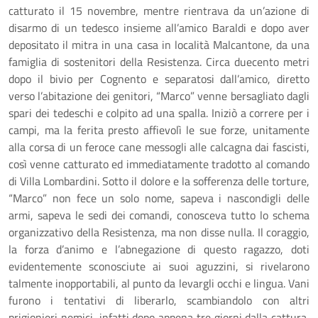
catturato il 15 novembre, mentre rientrava da un’azione di
disarmo di un tedesco insieme all’amico Baraldi e dopo aver
depositato il mitra in una casa in località Malcantone, da una
famiglia di sostenitori della Resistenza. Circa duecento metri
dopo il bivio per Cognento e separatosi dall’amico, diretto
verso l’abitazione dei genitori, “Marco” venne bersagliato dagli
spari dei tedeschi e colpito ad una spalla. Iniziò a correre per i
campi, ma la ferita presto affievolì le sue forze, unitamente
alla corsa di un feroce cane messogli alle calcagna dai fascisti,
così venne catturato ed immediatamente tradotto al comando
di Villa Lombardini. Sotto il dolore e la sofferenza delle torture,
“Marco” non fece un solo nome, sapeva i nascondigli delle
armi, sapeva le sedi dei comandi, conosceva tutto lo schema
organizzativo della Resistenza, ma non disse nulla. Il coraggio,
la forza d’animo e l’abnegazione di questo ragazzo, doti
evidentemente sconosciute ai suoi aguzzini, si rivelarono
talmente inopportabili, al punto da levargli occhi e lingua. Vani
furono i tentativi di liberarlo, scambiandolo con altri
prigionieri nemici, infatti dopo appena tre giorni dalla cattura,