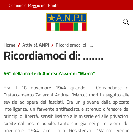
Salta al contenuto
Comune di Reggio nell'Emilia
Associazione Nazionale Partigiani d
Home
Attività ANPI
Ricordiamoci di: …….
Ricordiamoci di: …….
66° della morte di Andrea Zavaroni “Marco”
Era il 18 novembre 1944 quando il Comandante di
Distaccamento Zavaroni Andrea “Marco”, morì in seguito alle
sevizie ad opera dei fascisti. Era un giovane dalla spiccata
intelligenza, un fervente antifascista e strenuo difensore dei
principi di libertà, sensibilissimo alle miserie ed alle privazioni
subite dal nostro popolo, tanto che già nei primi giorni del
novembre 1944 aderì alla Resistenza. “Marco” venne