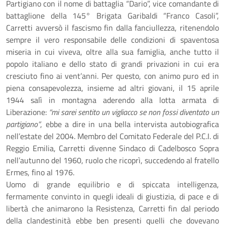
Partigiano con il nome di battaglia “Dario”, vice comandante di
battaglione della 145° Brigata Garibaldi “Franco Casoli”,
Carretti avversò il fascismo fin dalla fanciullezza, ritenendolo
sempre il vero responsabile delle condizioni di spaventosa
miseria in cui viveva, oltre alla sua famiglia, anche tutto il
popolo italiano e dello stato di grandi privazioni in cui era
cresciuto fino ai vent’anni. Per questo, con animo puro ed in
piena consapevolezza, insieme ad altri giovani, il 15 aprile
1944 salì in montagna aderendo alla lotta armata di
Liberazione:
“mi sarei sentito un vigliacco se non fossi diventato un
partigiano”
, ebbe a dire in una bella intervista autobiografica
nell’estate del 2004. Membro del Comitato Federale del P.C.I. di
Reggio Emilia, Carretti divenne Sindaco di Cadelbosco Sopra
nell’autunno del 1960, ruolo che ricoprì, succedendo al fratello
Ermes, fino al 1976.
Uomo di grande equilibrio e di spiccata intelligenza,
fermamente convinto in quegli ideali di giustizia, di pace e di
libertà che animarono la Resistenza, Carretti fin dal periodo
della clandestinità ebbe ben presenti quelli che dovevano