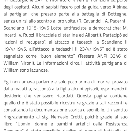
degli ospitati. Alcuni sapisti fecero poi da guida verso Albinea
ai partigiani che presero parte alla battaglia di Botteghe,
senza unirsi allo scontro a loro volta. (R. Cavandoli, A. Paderni
Scandiano 1915-1946 Lotte antifasciste e democratiche; M.
Incerti, V. Ruozi Il bracciale di sterline ed Aliberti). Partecipò ad
“azioni di recupero”, all’attacco a tedeschi a Scandiano il
19/4/1945, all’attacco a tedeschi il 23/4/1945” ed è stato
segnalato come “buon elemento” (Tessera ANPI 3346 di
William Nironi). Le informazioni circa l’ attività partigiana di
William sono lacunose.
Egli non amava parlarne e solo poco prima di morire, provato
dalla malattia, raccontò alla figlia alcuni episodi, esprimendo il
desiderio che venissero ricordati. Questa pagina contiene
quello che è stato possibile ricostruire grazie a tali racconti e
consultando la documentazione storica disponibile. Un sentito
ringraziamento al sig. Nemesio Crotti, poiché grazie al suo
libro “Uomini donne e bambini artefici della Resistenza
Reggiana” è stato possibile risalire al nome di battaglia di