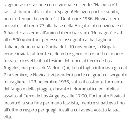
raggiunse in stazione con il giornale dicendo: “Hai visto? I
fascisti hanno attaccato in Spagna! Bisogna partire subito,
non c’è tempo da perdere”. Il 14 ottobre 1936, Nevicati era
arrivato col treno 77 alla base della Brigata Internazionale di
Albacete, assieme all’amico Libero Garzanti “Romagna” e ad
altri 500 volontari, per essere assegnato al battaglione
italiano, denominato Garibaldi. Il 10 novembre, la Brigata
venne inviata al fronte e, dopo tre giorni e tre notti di marce
forzate, ricevette il battesimo del fuoco al Cerro de Los
Angeles, nei pressi di Madrid. Qui, la battaglia infuriava già dal
7 novembre, e Nevicati vi prenderà parte col grado di sergente
mitragliere. Il 23 novembre 1936, sotto il costante tormento
del fango e della pioggia, durante il drammatico ed infelice
assalto al Cerro de Los Angeles, alle 17:00, Fortunato Nevicati
incontrò la sua fine per mano fascista, mentre si batteva fino
all’ultimo respiro per quegli ideali a cui aveva votato la sua
vita.