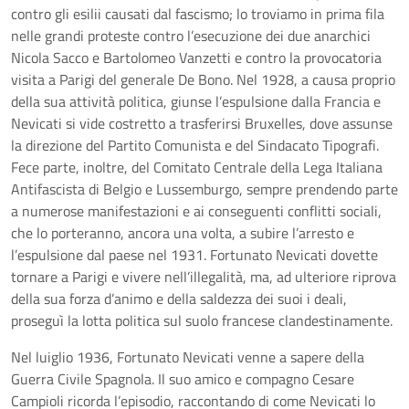
contro gli esilii causati dal fascismo; lo troviamo in prima fila
nelle grandi proteste contro l’esecuzione dei due anarchici
Nicola Sacco e Bartolomeo Vanzetti e contro la provocatoria
visita a Parigi del generale De Bono. Nel 1928, a causa proprio
della sua attività politica, giunse l’espulsione dalla Francia e
Nevicati si vide costretto a trasferirsi Bruxelles, dove assunse
la direzione del Partito Comunista e del Sindacato Tipografi.
Fece parte, inoltre, del Comitato Centrale della Lega Italiana
Antifascista di Belgio e Lussemburgo, sempre prendendo parte
a numerose manifestazioni e ai conseguenti conflitti sociali,
che lo porteranno, ancora una volta, a subire l’arresto e
l’espulsione dal paese nel 1931. Fortunato Nevicati dovette
tornare a Parigi e vivere nell’illegalità, ma, ad ulteriore riprova
della sua forza d’animo e della saldezza dei suoi i deali,
proseguì la lotta politica sul suolo francese clandestinamente.
Nel luiglio 1936, Fortunato Nevicati venne a sapere della
Guerra Civile Spagnola. Il suo amico e compagno Cesare
Campioli ricorda l’episodio, raccontando di come Nevicati lo