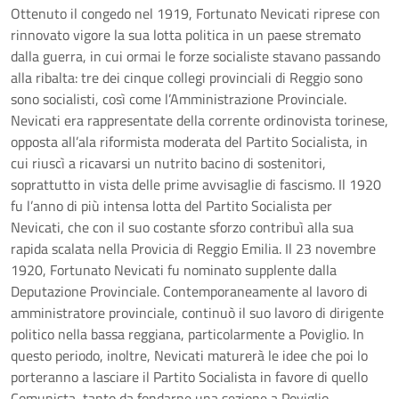
Ottenuto il congedo nel 1919, Fortunato Nevicati riprese con
rinnovato vigore la sua lotta politica in un paese stremato
dalla guerra, in cui ormai le forze socialiste stavano passando
alla ribalta: tre dei cinque collegi provinciali di Reggio sono
sono socialisti, così come l’Amministrazione Provinciale.
Nevicati era rappresentate della corrente ordinovista torinese,
opposta all’ala riformista moderata del Partito Socialista, in
cui riuscì a ricavarsi un nutrito bacino di sostenitori,
soprattutto in vista delle prime avvisaglie di fascismo. Il 1920
fu l’anno di più intensa lotta del Partito Socialista per
Nevicati, che con il suo costante sforzo contribuì alla sua
rapida scalata nella Provicia di Reggio Emilia. Il 23 novembre
1920, Fortunato Nevicati fu nominato supplente dalla
Deputazione Provinciale. Contemporaneamente al lavoro di
amministratore provinciale, continuò il suo lavoro di dirigente
politico nella bassa reggiana, particolarmente a Poviglio. In
questo periodo, inoltre, Nevicati maturerà le idee che poi lo
porteranno a lasciare il Partito Socialista in favore di quello
Comunista, tanto da fondarne una sezione a Poviglio.