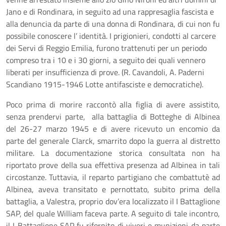
Jano e di Rondinara, in seguito ad una rappresaglia fascista e
alla denuncia da parte di una donna di Rondinara, di cui non fu
possibile conoscere l’ identità. I prigionieri, condotti al carcere
dei Servi di Reggio Emilia, furono trattenuti per un periodo
compreso tra i 10 e i 30 giorni, a seguito dei quali vennero
liberati per insufficienza di prove. (R. Cavandoli, A. Paderni
Scandiano 1915-1946 Lotte antifasciste e democratiche).
Poco prima di morire raccontò alla figlia di avere assistito,
senza prendervi parte, alla battaglia di Botteghe di Albinea
del 26-27 marzo 1945 e di avere ricevuto un encomio da
parte del generale Clarck, smarrito dopo la guerra al distretto
militare. La documentazione storica consultata non ha
riportato prove della sua effettiva presenza ad Albinea in tali
circostanze. Tuttavia, il reparto partigiano che combattutè ad
Albinea, aveva transitato e pernottato, subito prima della
battaglia, a Valestra, proprio dov’era localizzato il I Battaglione
SAP, del quale William faceva parte. A seguito di tale incontro,
il I Battaglione SAP fu rifornito di viveri e munizioni da parte