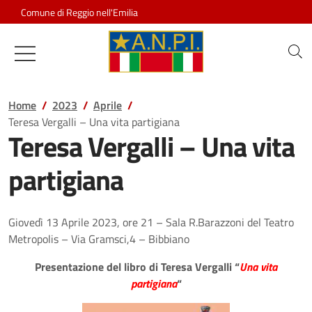
Salta al contenuto
Comune di Reggio nell'Emilia
Associazione Nazionale Partigiani d
Home
2023
Aprile
Teresa Vergalli – Una vita partigiana
Teresa Vergalli – Una vita
partigiana
Giovedì 13 Aprile 2023, ore 21 – Sala R.Barazzoni del Teatro
Metropolis – Via Gramsci,4 – Bibbiano
Presentazione del libro di Teresa Vergalli “
Una vita
partigiana
“