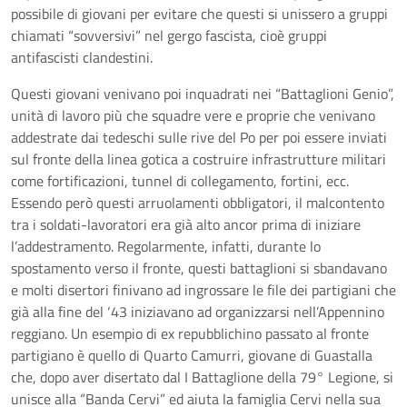
possibile di giovani per evitare che questi si unissero a gruppi
chiamati “sovversivi” nel gergo fascista, cioè gruppi
antifascisti clandestini.
Questi giovani venivano poi inquadrati nei “Battaglioni Genio”,
unità di lavoro più che squadre vere e proprie che venivano
addestrate dai tedeschi sulle rive del Po per poi essere inviati
sul fronte della linea gotica a costruire infrastrutture militari
come fortificazioni, tunnel di collegamento, fortini, ecc.
Essendo però questi arruolamenti obbligatori, il malcontento
tra i soldati-lavoratori era già alto ancor prima di iniziare
l’addestramento. Regolarmente, infatti, durante lo
spostamento verso il fronte, questi battaglioni si sbandavano
e molti disertori finivano ad ingrossare le file dei partigiani che
già alla fine del ‘43 iniziavano ad organizzarsi nell’Appennino
reggiano. Un esempio di ex repubblichino passato al fronte
partigiano è quello di Quarto Camurri, giovane di Guastalla
che, dopo aver disertato dal I Battaglione della 79° Legione, si
unisce alla “Banda Cervi” ed aiuta la famiglia Cervi nella sua