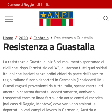
Salta al contenuto
Comune di Reggio nell'Emilia
Associazione Nazionale Partigiani d
Home
2020
Febbraio
Resistenza a Guastalla
Resistenza a Guastalla
La resistenza a Guastalla iniziò col movimento spontaneo di
civili che, dopo l’armistizio del ’43, aiutarono tutti quei soldati
italiani che lasciati senza ordini chiari da parte dell’esercito
regio italiano furono deportati in Germania (i cosiddetti IMI).
Questi ragazzi provenienti da tutta Italia, spesso rastrellati
ancora in caserma durante l’addestramento, venivano
trasportati tramite linee ferroviarie verso centri di raccolta
(nel caso di Reggio, Mantova) dove venivano smistati e
deportati in vari campi di lavoro in Germania, Austria e