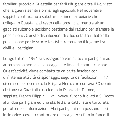
familiari proprio a Guastalla per farli rifugiare oltre il Po, visto
che la guerra sembra ormai agli sgoccioli. Nel novembre i
sappisti continuano a sabotare le linee ferroviarie che
collegano Guastalla al resto della provincia, mentre alcuni
gappisti rubano e uccidono bestiame del raduno per sfamare la
popolazione. Queste distribuzioni di cibo, di fatto rubato alla
popolazione per le scorte fasciste, rafforzano il legame tra i
civili e i partigiani.
Lungo tutto il 1944 si susseguono vari attacchi partigiani ad
automezzi o nemici o sabotaggi alle linee di comunicazione.
Quest’attività viene combattuta da parte fascista con
un’intensa attività di spionaggio seguita da fucilazioni. Il 17
dicembre per esempio, la Brigata Nera, che contava 30 uomini
di stanza a Guastalla, uccidono in Piazza del Duomo, il
sappista Franco Filippini. Il 29 invece, furono fucilati a S. Rocco
altri due partigiani ed una staffetta fu catturata e torturata
per ottenere informazioni. Ma i partigiani non possono farsi
intimorire, devono continuare questa guerra fino in fondo. Il