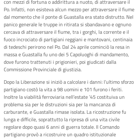
con mezzi di fortuna o addirittura a nuoto, di attraversare il
Po. Infatti, non esisteva alcun mezzo per attraversare il fiume
dal momento che il ponte di Guastalla era stato distrutto. Nel
panico generale le truppe in ritirata si sbandavano e ognuno
cercava di attraversare il fiume, tra i gorghi, la corrente e il
fuoco incrociato di partigiani reggiani e mantovani, centinaia
di tedeschi perirono nel Po. Dal 24 aprile cominciò la resa in
massa e Guastalla fu uno dei 5 Capoluoghi di mandamento,
dove furono trattenuti i prigionieri, poi giudicati dalla
Commissione Provinciale di giustizia.
Dopo la Liberazione si iniziò a calcolare i danni: l’ultimo sforzo
partigiano costò la vita a 98 uomini e 101 furono i feriti.
Inoltre la viabilità ferroviaria nell’estate ’45 costituiva un
problema sia per le distruzioni sia per la mancanza di
carburante, e Guastalla rimase isolata. La ricostruzione fu
lunga e difficile, soprattutto la ripresa di una vita civile
regolare dopo quasi 6 anni di guerra totale. Il Comando
partigiano provò a ricostruire un quadro istituzionale