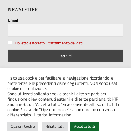
NEWSLETTER
Email
Ho letto e accetto il trattamento dei dati
SEGUICI SU
Il sito usa cookie per facilitare la navigazione ricordando le
preferenze e le precedenti visite degli utenti. NON sono usati
cookie di profilazione.
Sono utilizzati soltanto cookie tecnici, di terze parti per
l'inclusione di ev. contenuti esterni, e di terze parti analitici (IP
anonimo). Con "Accetta tutto", si acconsente all'uso di TUTTI i
cookie. Visitando "Opzioni Cookie" si può dare un consenso
Note legali – Privacy
differenziato.
Ulteriori informazioni
Cookie policy
Opzioni Cookie
Rifiuta tutti
Accetta tutti
Contatti