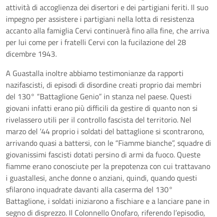
attività di accoglienza dei disertori e dei partigiani feriti. Il suo
impegno per assistere i partigiani nella lotta di resistenza
accanto alla famiglia Cervi continuerà fino alla fine, che arriva
per lui come per i fratelli Cervi con la fucilazione del 28
dicembre 1943.
A Guastalla inoltre abbiamo testimonianze da rapporti
nazifascisti, di episodi di disordine creati proprio dai membri
del 130° “Battaglione Genio” in stanza nel paese. Questi
giovani infatti erano più difficili da gestire di quanto non si
rivelassero utili per il controllo fascista del territorio. Nel
marzo del ’44 proprio i soldati del battaglione si scontrarono,
arrivando quasi a battersi, con le “Fiamme bianche”, squadre di
giovanissimi fascisti dotati persino di armi da fuoco. Queste
fiamme erano conosciute per la prepotenza con cui trattavano
i guastallesi, anche donne o anziani, quindi, quando questi
sfilarono inquadrate davanti alla caserma del 130°
Battaglione, i soldati iniziarono a fischiare e a lanciare pane in
segno di disprezzo. Il Colonnello Onofaro, riferendo l’episodio,