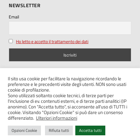
NEWSLETTER
Email
Ho letto e accetto il trattamento dei dati
SEGUICI SU
Il sito usa cookie per facilitare la navigazione ricordando le
preferenze e le precedenti visite degli utenti. NON sono usati
cookie di profilazione.
Sono utilizzati soltanto cookie tecnici, di terze parti per
l'inclusione di ev. contenuti esterni, e di terze parti analitici (IP
anonimo). Con "Accetta tutto", si acconsente all'uso di TUTTI i
cookie. Visitando "Opzioni Cookie" si può dare un consenso
Note legali – Privacy
differenziato.
Ulteriori informazioni
Cookie policy
Opzioni Cookie
Rifiuta tutti
Accetta tutti
Contatti