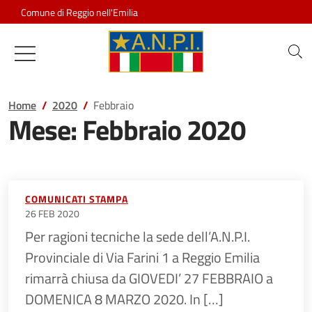
Salta al contenuto
Comune di Reggio nell'Emilia
Associazione Nazionale Partigiani d
Home
2020
Febbraio
Mese:
Febbraio 2020
COMUNICATI STAMPA
26 FEB 2020
Per ragioni tecniche la sede dell’A.N.P.I.
Provinciale di Via Farini 1 a Reggio Emilia
rimarrà chiusa da GIOVEDI’ 27 FEBBRAIO a
DOMENICA 8 MARZO 2020. In […]