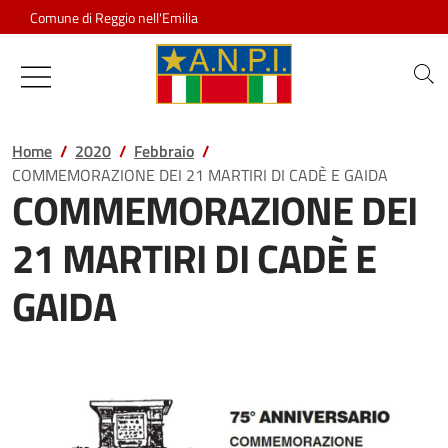
Salta al contenuto
Comune di Reggio nell'Emilia
Associazione Nazionale Partigiani d
Home
2020
Febbraio
COMMEMORAZIONE DEI 21 MARTIRI DI CADÈ E GAIDA
COMMEMORAZIONE DEI
21 MARTIRI DI CADÈ E
GAIDA