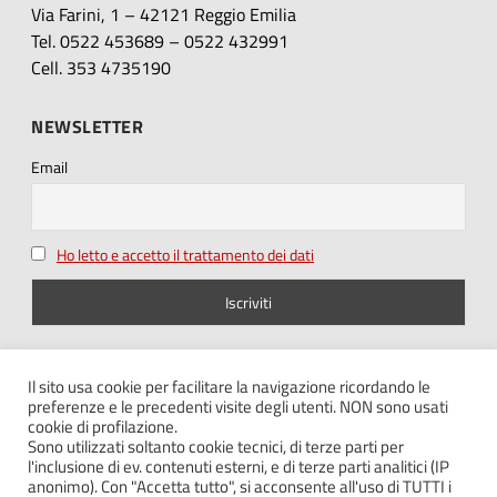
Via Farini, 1 – 42121 Reggio Emilia
Tel. 0522 453689 – 0522 432991
Cell. 353 4735190
NEWSLETTER
Email
Ho letto e accetto il trattamento dei dati
SEGUICI SU
Il sito usa cookie per facilitare la navigazione ricordando le
preferenze e le precedenti visite degli utenti. NON sono usati
cookie di profilazione.
Sono utilizzati soltanto cookie tecnici, di terze parti per
l'inclusione di ev. contenuti esterni, e di terze parti analitici (IP
anonimo). Con "Accetta tutto", si acconsente all'uso di TUTTI i