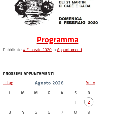
Programma
Pubblicato:
4 Febbraio 2020
in
Appuntamenti
PROSSIMI APPUNTAMENTI
« Lug
Agosto 2026
Set »
L
M
M
G
V
S
D
1
2
3
4
5
6
7
8
9