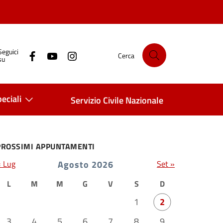
Seguici
Cerca
su
eciali
Servizio Civile Nazionale
PROSSIMI APPUNTAMENTI
« Lug
Agosto 2026
Set »
L
M
M
G
V
S
D
1
2
3
4
5
6
7
8
9