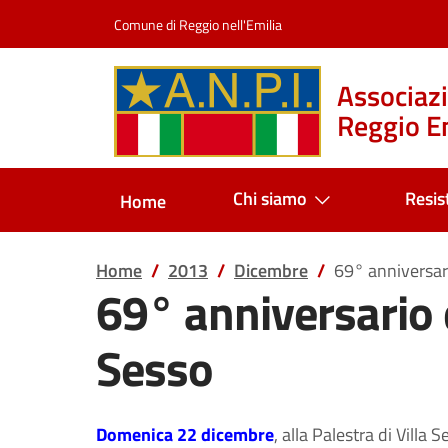
Salta al contenuto
Comune di Reggio nell'Emilia
Associazi
Reggio Em
Chi siamo
Resis
Home
Home
2013
Dicembre
69° anniversari
69° anniversario d
Sesso
Domenica 22 dicembre
, alla Palestra di Vill