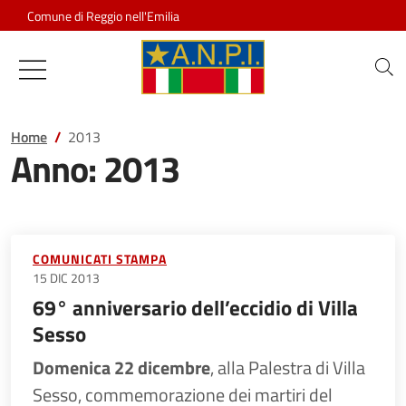
Salta al contenuto
Comune di Reggio nell'Emilia
Associazione Nazionale Partigiani d
Home
2013
Anno:
2013
COMUNICATI STAMPA
15 DIC 2013
69° anniversario dell’eccidio di Villa
Sesso
Domenica 22 dicembre
, alla Palestra di Villa
Sesso, commemorazione dei martiri del