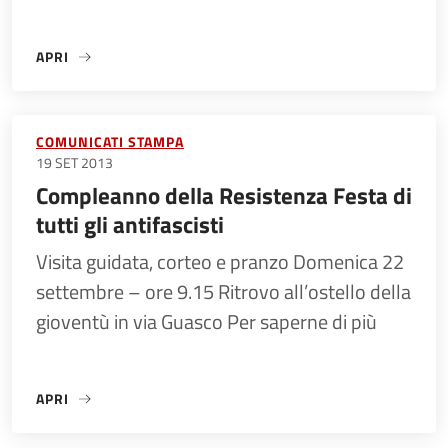
APRI
«LA COSTITUZIONE È UN BENE DI TUTTI! VA ATTUATA, NON
COMUNICATI STAMPA
19 SET 2013
Compleanno della Resistenza Festa di
tutti gli antifascisti
Visita guidata, corteo e pranzo Domenica 22
settembre – ore 9.15 Ritrovo all’ostello della
gioventù in via Guasco Per saperne di più
APRI
«COMPLEANNO DELLA RESISTENZA FESTA DI TUTTI GLI ANTI