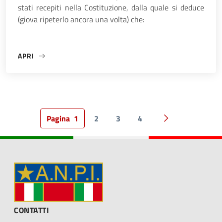
stati recepiti nella Costituzione, dalla quale si deduce
(giova ripeterlo ancora una volta) che:
APRI
«“RISPETTARE ED APPLICARE LE LEGGI E LE SENTENZE DEFI
Pagina
1
2
3
4
Pagina successi
CONTATTI