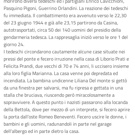
morirono diversi tedeschi ed i partigiani Enrico Cavicchioni,
Pasquino Pigoni, Guerrino Orlandini. La reazione dei tedeschi
fu immediata. Il combattimento era avvenuto verso le 22,30
del 23 giugno 1944 e già alle 23,15 partirono da Casina,
autotrasportati, circa 50 dei 140 uomini del presidio della
gendarmeria tedesca. La rappresaglia iniziò verso le ore 1 del
giorno 24.
I tedeschi circondarono cautamente alcune case situate nei
pressi del ponte e fecero irruzione nella casa di Liborio Prati e
Felicita Prandi, due vecchi di 70 e 74 anni, li uccisero insieme
alla loro figlia Marianna. La casa venne poi depredata ed
incendiata. La bambina undicenne Liliana Del monte si gettò
da una finestra per salvarsi, ma fu ripresa e gettata in una
stalla che bruciava, riuscendo però miracolosamente a
sopravvivere. A questo punto i nazisti passarono alla locanda
della Bettola, dove per mezzo di un interprete, si fecero aprire
la porta dall’oste Romeo Beneventi. Fecero uscire le donne, i
bambini e gli uomini, radunandoli in parte nel garage
dell’albergo ed in parte dietro la casa.