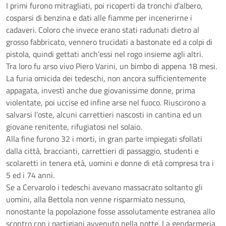
I primi furono mitragliati, poi ricoperti da tronchi d’albero,
cosparsi di benzina e dati alle fiamme per incenerirne i
cadaveri. Coloro che invece erano stati radunati dietro al
grosso fabbricato, vennero trucidati a bastonate ed a colpi di
pistola, quindi gettati anch’essi nel rogo insieme agli altri.
Tra loro fu arso vivo Piero Varini, un bimbo di appena 18 mesi.
La furia omicida dei tedeschi, non ancora sufficientemente
appagata, investì anche due giovanissime donne, prima
violentate, poi uccise ed infine arse nel fuoco. Riuscirono a
salvarsi l’oste, alcuni carrettieri nascosti in cantina ed un
giovane renitente, rifugiatosi nel solaio.
Alla fine furono 32 i morti, in gran parte impiegati sfollati
dalla città, braccianti, carrettieri di passaggio, studenti e
scolaretti in tenera età, uomini e donne di età compresa tra i
5 ed i 74 anni.
Se a Cervarolo i tedeschi avevano massacrato soltanto gli
uomini, alla Bettola non venne risparmiato nessuno,
nonostante la popolazione fosse assolutamente estranea allo
scontro con i partigiani avvenuto nella notte. La gendarmeria