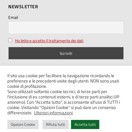
NEWSLETTER
Email
Ho letto e accetto il trattamento dei dati
SEGUICI SU
Il sito usa cookie per facilitare la navigazione ricordando le
preferenze e le precedenti visite degli utenti. NON sono usati
cookie di profilazione.
Sono utilizzati soltanto cookie tecnici, di terze parti per
l'inclusione di ev. contenuti esterni, e di terze parti analitici (IP
anonimo). Con "Accetta tutto", si acconsente all'uso di TUTTI i
cookie. Visitando "Opzioni Cookie" si può dare un consenso
Note legali – Privacy
differenziato.
Ulteriori informazioni
Cookie policy
Opzioni Cookie
Rifiuta tutti
Accetta tutti
Contatti