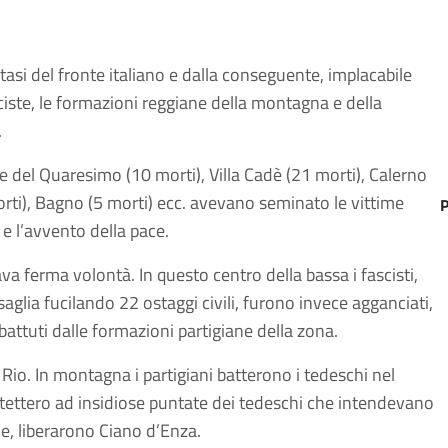
stasi del fronte italiano e dalla conseguente, implacabile
sciste, le formazioni reggiane della montagna e della
.
te del Quaresimo (10 morti), Villa Cadè (21 morti), Calerno
orti), Bagno (5 morti) ecc. avevano seminato le vittime
ri e l’avvento della pace.
a ferma volontà. In questo centro della bassa i fascisti,
lia fucilando 22 ostaggi civili, furono invece agganciati,
ttuti dalle formazioni partigiane della zona.
 Rio. In montagna i partigiani batterono i tedeschi nel
stettero ad insidiose puntate dei tedeschi che intendevano
ile, liberarono Ciano d’Enza.