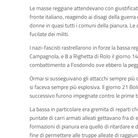
Le masse reggiane attendevano con giustificata 
fronte italiano, reagendo ai disagi della guerra
donne in quasi tutti i comuni della pianura. L
fucilate dei militi.
I nazi-fascisti rastrellarono in forze la bassa 
Campagnola, e 8 a Righetta di Rolo il giorno 1
combattimento a Fosdondo ove ebbero la pegg
Ormai si susseguivano gli attacchi sempre più co
si faceva sempre più esplosiva. Il giorno 21 Bo
successivo furono impegnate contro le prime tr
La bassa in particolare era gremita di reparti c
puntate di carri armati alleati gettavano fra di
formazioni di pianura era quello di ritardare e
fine di permettere alle truppe alleate di raggiun