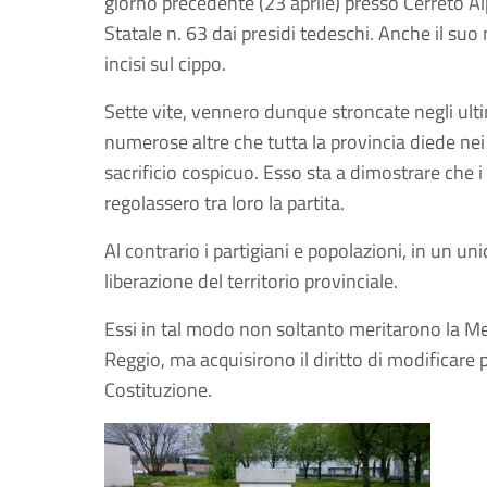
giorno precedente (23 aprile) presso Cerreto Alp
Statale n. 63 dai presidi tedeschi. Anche il su
incisi sul cippo.
Sette vite, vennero dunque stroncate negli ultim
numerose altre che tutta la provincia diede ne
sacrificio cospicuo. Esso sta a dimostrare che i 
regolassero tra loro la partita.
Al contrario i partigiani e popolazioni, in un u
liberazione del territorio provinciale.
Essi in tal modo non soltanto meritarono la Med
Reggio, ma acquisirono il diritto di modificare
Costituzione.