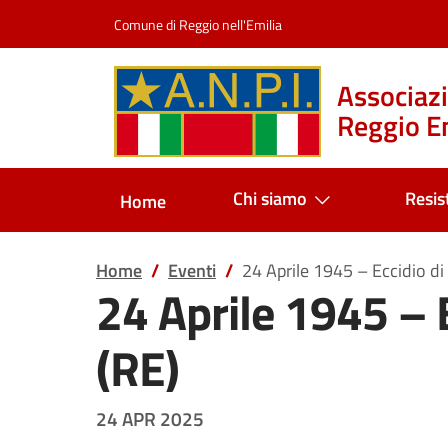
Salta al contenuto
Comune di Reggio nell'Emilia
Associazi
Reggio Em
Chi siamo
Resis
Home
Home
Eventi
24 Aprile 1945 – Eccidio d
24 Aprile 1945 – 
(RE)
24 APR 2025