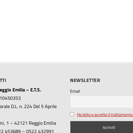
TTI
NEWSLETTER
ggio Emilia – E.T.S.
Email
010450353
rale D.L. n. 224 Del 5 Aprile
Ho letto e accetto il trattamento 
ini, 1 – 42121 Reggio Emilia
522 453689 – 0522 432991