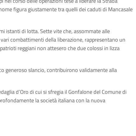
i nel corso delle operazioni tese a liberare la Strada
o nome figura giustamente tra quelli dei caduti di Mancasale
i istanti di lotta. Sette vite che, assommate alle
i vari combattimenti della liberazione, rappresentano un
patrioti reggiani non attesero che due colossi in lizza
nico generoso slancio, contribuirono validamente alla
aglia d’Oro di cui si sfregia il Gonfalone del Comune di
 profondamente la società italiana con la nuova