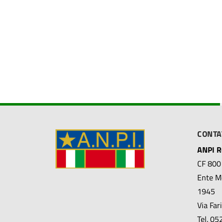
CONTA
ANPI Re
CF 80
Ente Mo
1945
Via Far
Tel. 0