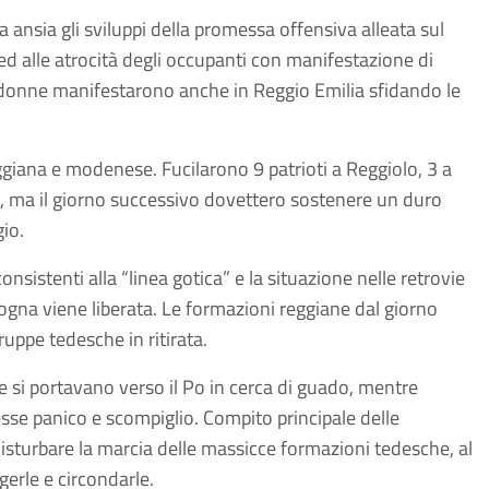
ansia gli sviluppi della promessa offensiva alleata sul
 ed alle atrocità degli occupanti con manifestazione di
e donne manifestarono anche in Reggio Emilia sfidando le
reggiana e modenese. Fucilarono 9 patrioti a Reggiolo, 3 a
4, ma il giorno successivo dovettero sostenere un duro
io.
nsistenti alla “linea gotica” e la situazione nelle retrovie
logna viene liberata. Le formazioni reggiane dal giorno
uppe tedesche in ritirata.
he si portavano verso il Po in cerca di guado, mentre
 esse panico e scompiglio. Compito principale delle
 disturbare la marcia delle massicce formazioni tedesche, al
gerle e circondarle.