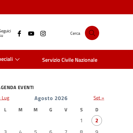
Seguici
Cerca
su
eciali
Servizio Civile Nazionale
AGENDA EVENTI
« Lug
Agosto 2026
Set »
L
M
M
G
V
S
D
1
2
3
4
5
6
7
8
9