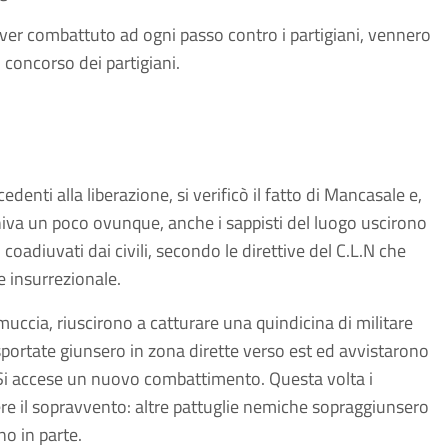
aver combattuto ad ogni passo contro i partigiani, vennero
l concorso dei partigiani.
enti alla liberazione, si verificò il fatto di Mancasale e,
iva un poco ovunque, anche i sappisti del luogo uscirono
 coadiuvati dai civili, secondo le direttive del C.L.N che
e insurrezionale.
uccia, riuscirono a catturare una quindicina di militare
sportate giunsero in zona dirette verso est ed avvistarono
i. Si accese un nuovo combattimento. Questa volta i
vere il sopravvento: altre pattuglie nemiche sopraggiunsero
no in parte.