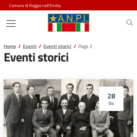
Salta al contenuto
Comune di Reggio nell'Emilia
Associazione Nazionale Partigiani d
Home
Eventi
Eventi storici
Page 2
Eventi storici
28
Dic