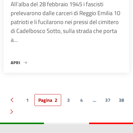
All’alba del 28 febbraio 1945 i fascisti
prelevarono dalle carceri di Reggio Emilia 10
patrioti e li fucilarono nei pressi del cimitero
di Cadelbosco Sotto, sulla strada che porta
a…
APRI
«28 FEBBRAIO 1945 – ECCIDIO CADELBOSCO SOPRA – FUCI
1
Pagina
2
3
4
…
37
38
Pagina precedente
Pagina successiva