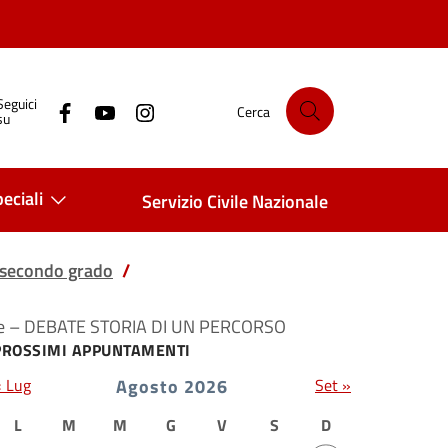
Seguici
Cerca
su
eciali
Servizio Civile Nazionale
i secondo grado
colore – DEBATE STORIA DI UN PERCORSO
PROSSIMI APPUNTAMENTI
« Lug
Agosto 2026
Set »
L
M
M
G
V
S
D