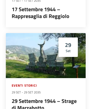
17 SET
-
17 SET 2035
17 Settembre 1944 –
Rappresaglia di Reggiolo
29
Set
EVENTI STORICI
29 SET
-
29 SET 2035
29 Settembre 1944 – Strage
di Marzabotto