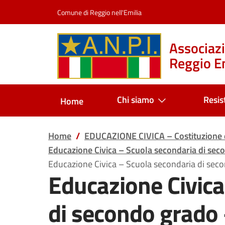
Salta al contenuto
Comune di Reggio nell'Emilia
Associazi
Reggio Em
Chi siamo
Resis
Home
Home
EDUCAZIONE CIVICA – Costituzione e
Educazione Civica – Scuola secondaria di sec
Educazione Civica – Scuola secondaria di sec
Educazione Civica
di secondo grado 