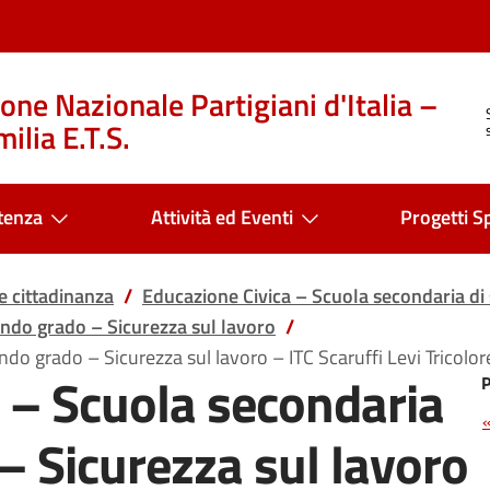
one Nazionale Partigiani d'Italia –
ilia E.T.S.
tenza
Attività ed Eventi
Progetti Sp
 cittadinanza
Educazione Civica – Scuola secondaria d
ondo grado – Sicurezza sul lavoro
ondo grado – Sicurezza sul lavoro – ITC Scaruffi Levi Tri
 – Scuola secondaria
– Sicurezza sul lavoro