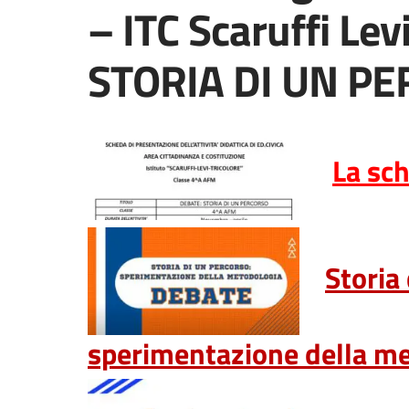
– ITC Scaruffi Le
STORIA DI UN P
La sc
Storia
sperimentazione della m