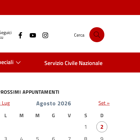
Seguici
Cerca
su
eciali
Servizio Civile Nazionale
PROSSIMI APPUNTAMENTI
« Lug
Agosto 2026
Set »
L
M
M
G
V
S
D
1
2
3
4
5
6
7
8
9