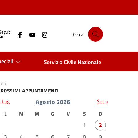
Seguici
Cerca
su
eciali
Servizio Civile Nazionale
hele
PROSSIMI APPUNTAMENTI
« Lug
Agosto 2026
Set »
L
M
M
G
V
S
D
1
2
3
4
5
6
7
8
9