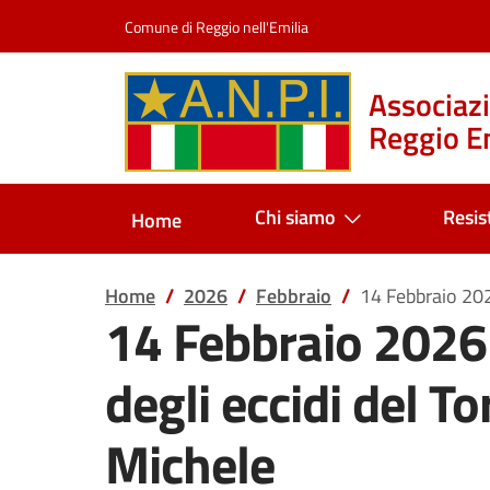
Salta al contenuto
Comune di Reggio nell'Emilia
Associazi
Reggio Em
Chi siamo
Resis
Home
Home
2026
Febbraio
14 Febbraio 202
14 Febbraio 2026
degli eccidi del T
Michele