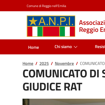
Salta al contenuto
Comune di Reggio nell'Emilia
Associazi
Reggio Em
Chi siamo
Resis
Home
Home
2025
Novembre
COMUNICATO 
COMUNICATO DI 
GIUDICE RAT