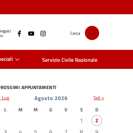
Seguici
Cerca
su
eciali
Servizio Civile Nazionale
PROSSIMI APPUNTAMENTI
« Lug
Agosto 2026
Set »
L
M
M
G
V
S
D
1
2
3
4
5
6
7
8
9