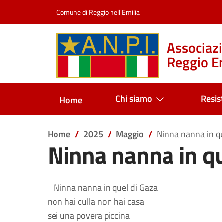
Salta al contenuto
Comune di Reggio nell'Emilia
Associazi
Reggio Em
Chi siamo
Resis
Home
Home
2025
Maggio
Ninna nanna in q
Ninna nanna in qu
Ninna nanna in quel di Gaza
non hai culla non hai casa
sei una povera piccina