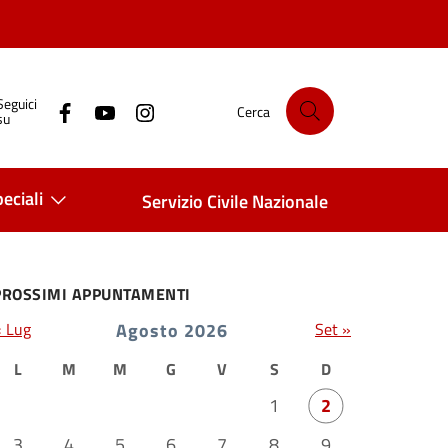
Seguici
Cerca
su
eciali
Servizio Civile Nazionale
PROSSIMI APPUNTAMENTI
« Lug
Agosto 2026
Set »
L
M
M
G
V
S
D
1
2
3
4
5
6
7
8
9