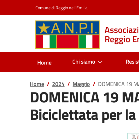
Salta al contenuto
Comune di Reggio nell'Emilia
Associazi
Reggio Em
Chi siamo
Resis
Home
Home
2024
Maggio
DOMENICA 19 MAGG
DOMENICA 19 MA
Biciclettata per l