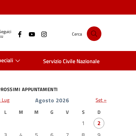
Seguici
Cerca
su
eciali
Servizio Civile Nazionale
PROSSIMI APPUNTAMENTI
« Lug
Agosto 2026
Set »
L
M
M
G
V
S
D
1
2
3
4
5
6
7
8
9