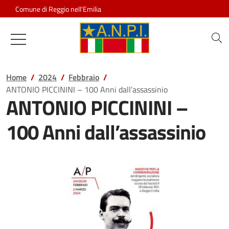
Salta al contenuto
Comune di Reggio nell'Emilia
Associazione Nazionale Partigiani d
Home
2024
Febbraio
ANTONIO PICCININI – 100 Anni dall’assassinio
ANTONIO PICCININI –
100 Anni dall’assassinio