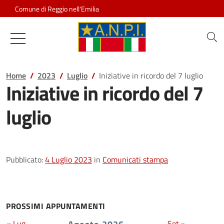
Salta al contenuto
Comune di Reggio nell'Emilia
Associazione Nazionale Partigiani d
Home
2023
Luglio
Iniziative in ricordo del 7 luglio
Iniziative in ricordo del 7
luglio
Pubblicato:
4 Luglio 2023
in
Comunicati stampa
PROSSIMI APPUNTAMENTI
« Lug
Set »