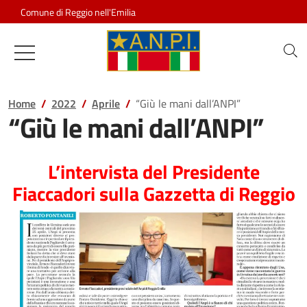
Salta al contenuto
Comune di Reggio nell'Emilia
Associazione Nazionale Partigiani d
Home
2022
Aprile
“Giù le mani dall’ANPI”
“Giù le mani dall’ANPI”
L’intervista del Presidente
Fiaccadori sulla Gazzetta di Reggio