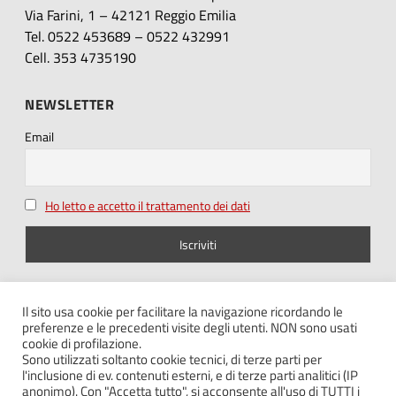
Via Farini, 1 – 42121 Reggio Emilia
Tel. 0522 453689 – 0522 432991
Cell. 353 4735190
NEWSLETTER
Email
Ho letto e accetto il trattamento dei dati
SEGUICI SU
Il sito usa cookie per facilitare la navigazione ricordando le
preferenze e le precedenti visite degli utenti. NON sono usati
cookie di profilazione.
Sono utilizzati soltanto cookie tecnici, di terze parti per
l'inclusione di ev. contenuti esterni, e di terze parti analitici (IP
anonimo). Con "Accetta tutto", si acconsente all'uso di TUTTI i