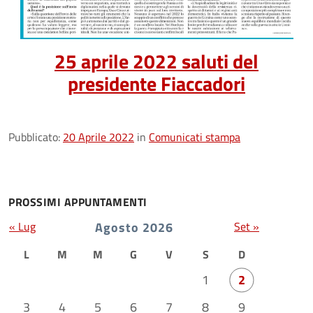
25 aprile 2022 saluti del
presidente Fiaccadori
Pubblicato:
20 Aprile 2022
in
Comunicati stampa
PROSSIMI APPUNTAMENTI
« Lug
Agosto 2026
Set »
L
M
M
G
V
S
D
1
2
3
4
5
6
7
8
9