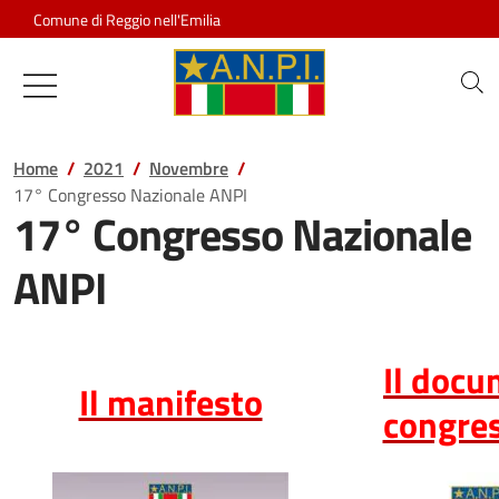
Salta al contenuto
Comune di Reggio nell'Emilia
Associazione Nazionale Partigiani d
Home
2021
Novembre
17° Congresso Nazionale ANPI
17° Congresso Nazionale
ANPI
Il doc
Il manifesto
congre