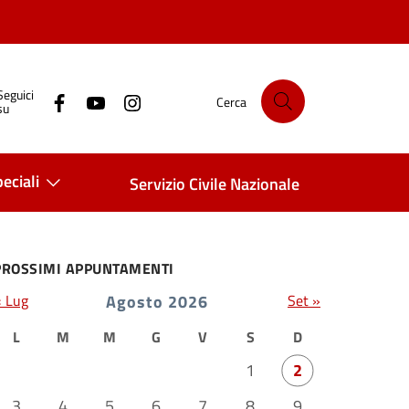
Seguici
Cerca
su
eciali
Servizio Civile Nazionale
PROSSIMI APPUNTAMENTI
« Lug
Agosto 2026
Set »
L
M
M
G
V
S
D
1
2
3
4
5
6
7
8
9