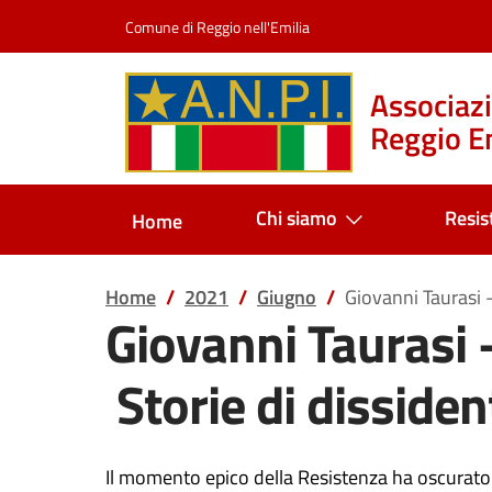
Salta al contenuto
Comune di Reggio nell'Emilia
Associazi
Reggio Em
Chi siamo
Resis
Home
Home
2021
Giugno
Giovanni Taurasi –
Giovanni Taurasi –
Storie di dissident
Il momento epico della Resistenza ha oscurato n