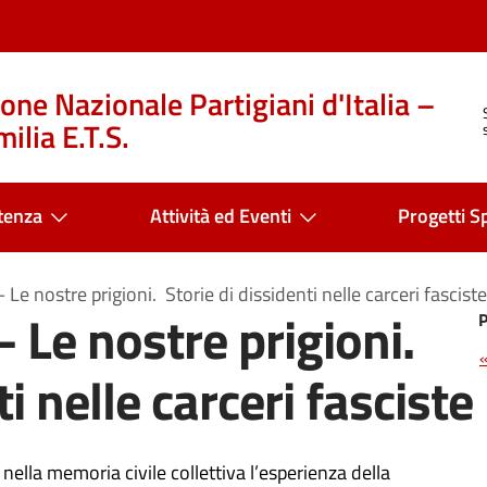
one Nazionale Partigiani d'Italia –
ilia E.T.S.
tenza
Attività ed Eventi
Progetti Sp
 Le nostre prigioni. Storie di dissidenti nelle carceri fasciste
 Le nostre prigioni.
i nelle carceri fasciste
ella memoria civile collettiva l’esperienza della