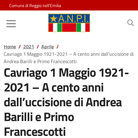
Salta al contenuto
Comune di Reggio nell'Emilia
Associazione Nazionale Partigiani d
Home
2021
Aprile
Cavriago 1 Maggio 1921-2021 – A cento anni dall’uccisione di
Andrea Barilli e Primo Francescotti
Cavriago 1 Maggio 1921-
2021 – A cento anni
dall’uccisione di Andrea
Barilli e Primo
Francescotti