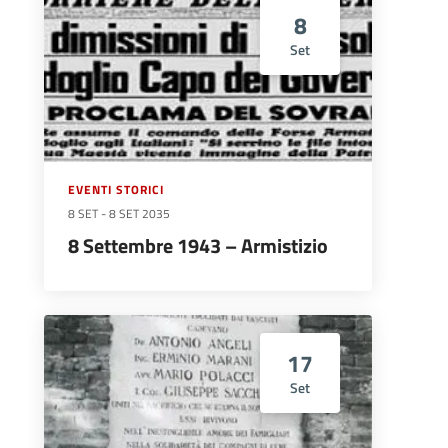
8
Set
EVENTI STORICI
8 SET
-
8 SET 2035
8 Settembre 1943 – Armistizio
17
Set