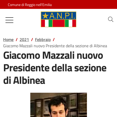
Salta al contenuto
Comune di Reggio nell'Emilia
Associazione Nazionale Partigiani d
Home
2021
Febbraio
Giacomo Mazzali nuovo Presidente della sezione di Albinea
Giacomo Mazzali nuovo
Presidente della sezione
di Albinea