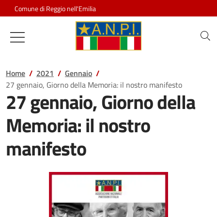
Salta al contenuto
Comune di Reggio nell'Emilia
Associazione Nazionale Partigiani d
Home
2021
Gennaio
27 gennaio, Giorno della Memoria: il nostro manifesto
27 gennaio, Giorno della
Memoria: il nostro
manifesto