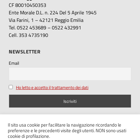
CF 80010450353
Ente Morale D.L. n. 224 Del 5 Aprile 1945
Via Farini, 1 – 42121 Reggio Emilia
Tel. 0522 453689 – 0522 432991
Cell. 353 4735190
NEWSLETTER
Email
Ho letto e accetto il trattamento dei dati
SEGUICI SU
Il sito usa cookie per facilitare la navigazione ricordando le
preferenze e le precedenti visite degli utenti. NON sono usati
cookie di profilazione.