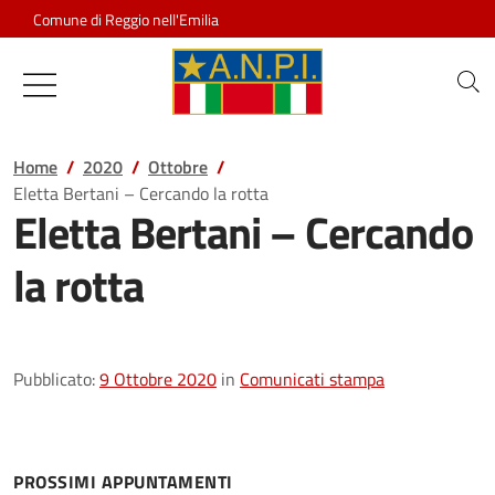
Salta al contenuto
Comune di Reggio nell'Emilia
Associazione Nazionale Partigiani d
Home
2020
Ottobre
Eletta Bertani – Cercando la rotta
Eletta Bertani – Cercando
la rotta
Pubblicato:
9 Ottobre 2020
in
Comunicati stampa
PROSSIMI APPUNTAMENTI