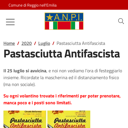
Salta al contenuto
Comune di Reggio nell'Emilia
Associazione Nazionale Partigiani d
Home
2020
Luglio
Pastasciutta Antifascista
Pastasciutta Antifascista
Il 25 luglio si avvicina
, e noi non vediamo l’ora di festeggiarlo
insieme. Ricordate la mascherina ed il distanziamento fisico
(ma non sociale).
Su ogni volantino trovate i riferimenti per poter prenotare,
manca poco e i posti sono limitati.