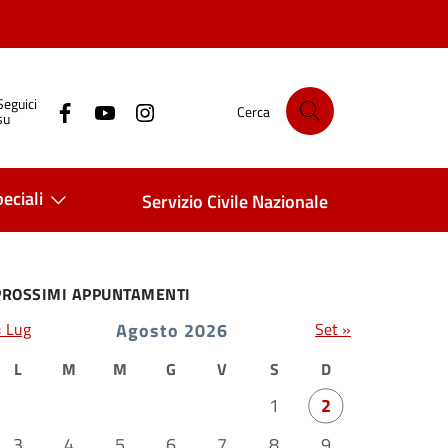
Seguici
Cerca
su
eciali
Servizio Civile Nazionale
PROSSIMI APPUNTAMENTI
« Lug
Agosto 2026
Set »
L
M
M
G
V
S
D
1
2
3
4
5
6
7
8
9