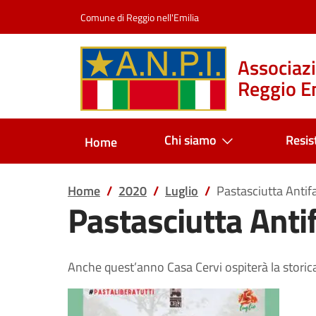
Salta al contenuto
Comune di Reggio nell'Emilia
Associazi
Reggio Em
Chi siamo
Resis
Home
Home
2020
Luglio
Pastasciutta Antifa
Pastasciutta Antif
Anche quest’anno Casa Cervi ospiterà la storica