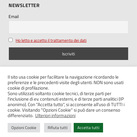
NEWSLETTER
Email
Ho letto e accetto il trattamento dei dati
SEGUICI SU
Il sito usa cookie per facilitare la navigazione ricordando le
preferenze e le precedenti visite degli utenti. NON sono usati
cookie di profilazione.
Sono utilizzati soltanto cookie tecnici, di terze parti per
l'inclusione di ev. contenuti esterni, e di terze parti analitici (IP
anonimo). Con "Accetta tutto", si acconsente all'uso di TUTTI i
cookie. Visitando "Opzioni Cookie" si può dare un consenso
Note legali – Privacy
differenziato.
Ulteriori informazioni
Cookie policy
Opzioni Cookie
Rifiuta tutti
Accetta tutti
Contatti