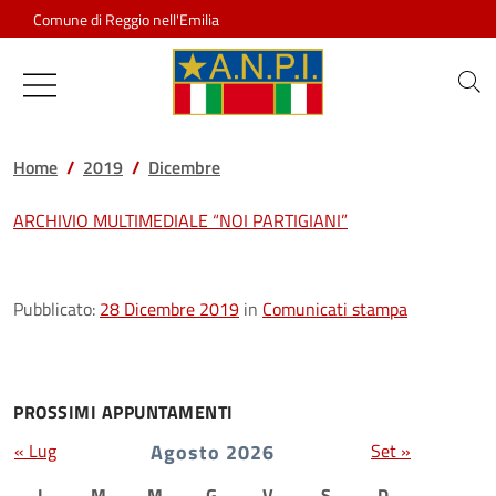
Salta al contenuto
Comune di Reggio nell'Emilia
Associazione Nazionale Partigiani d
Home
2019
Dicembre
ARCHIVIO MULTIMEDIALE “NOI PARTIGIANI”
Pubblicato:
28 Dicembre 2019
in
Comunicati stampa
PROSSIMI APPUNTAMENTI
« Lug
Agosto 2026
Set »
L
M
M
G
V
S
D