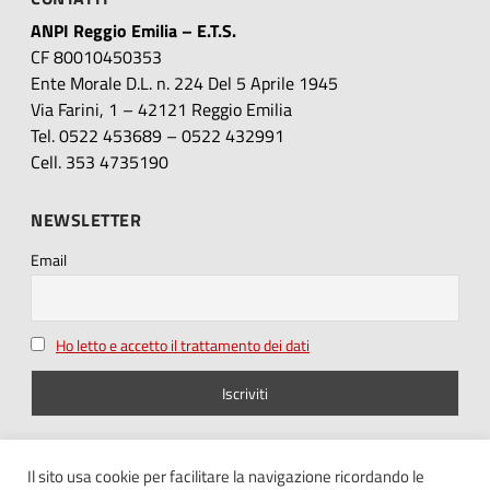
ANPI Reggio Emilia – E.T.S.
CF 80010450353
Ente Morale D.L. n. 224 Del 5 Aprile 1945
Via Farini, 1 – 42121 Reggio Emilia
Tel. 0522 453689 – 0522 432991
Cell. 353 4735190
NEWSLETTER
Email
Ho letto e accetto il trattamento dei dati
SEGUICI SU
Il sito usa cookie per facilitare la navigazione ricordando le