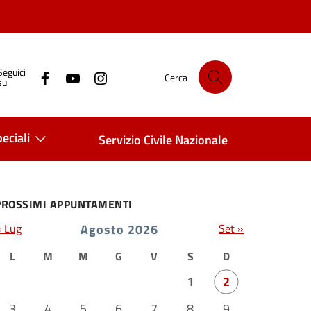
Seguici
Cerca
su
eciali
Servizio Civile Nazionale
PROSSIMI APPUNTAMENTI
« Lug
Agosto 2026
Set »
L
M
M
G
V
S
D
1
2
3
4
5
6
7
8
9