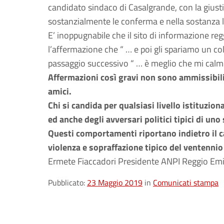
candidato sindaco di Casalgrande, con la giustif
sostanzialmente le conferma e nella sostanza le
E’ inoppugnabile che il sito di informazione re
l’affermazione che “ … e poi gli spariamo un col
passaggio successivo “ … è meglio che mi calmi 
Affermazioni così gravi non sono ammissibil
amici.
Chi si candida per qualsiasi livello istituzion
ed anche degli avversari politici tipici di un
Questi comportamenti riportano indietro il ca
violenza e sopraffazione tipico del ventennio
Ermete Fiaccadori Presidente ANPI Reggio Emi
Pubblicato:
23 Maggio 2019
in
Comunicati stampa