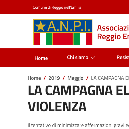
Salta al contenuto
Comune di Reggio nell'Emilia
Associazi
Reggio Em
Chi siamo
Resis
Home
Home
2019
Maggio
LA CAMPAGNA EL
LA CAMPAGNA EL
VIOLENZA
Il tentativo di minimizzare affermazioni gravi ed