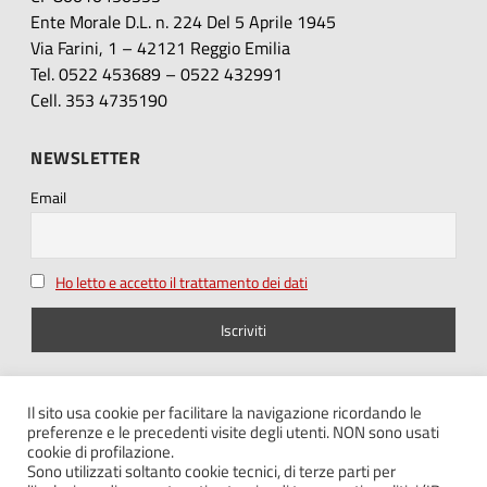
Ente Morale D.L. n. 224 Del 5 Aprile 1945
Via Farini, 1 – 42121 Reggio Emilia
Tel. 0522 453689 – 0522 432991
Cell. 353 4735190
NEWSLETTER
Email
Ho letto e accetto il trattamento dei dati
SEGUICI SU
Il sito usa cookie per facilitare la navigazione ricordando le
preferenze e le precedenti visite degli utenti. NON sono usati
cookie di profilazione.
Sono utilizzati soltanto cookie tecnici, di terze parti per