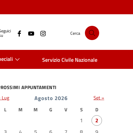
Seguici
Cerca
su
eciali
Servizio Civile Nazionale
PROSSIMI APPUNTAMENTI
« Lug
Agosto 2026
Set »
L
M
M
G
V
S
D
1
2
3
4
5
6
7
8
9