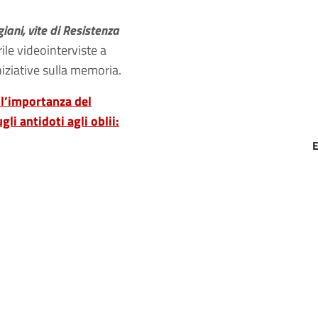
giani, vite di Resistenza
ile videointerviste a
niziative sulla memoria.
ll’importanza del
gli antidoti agli oblii: