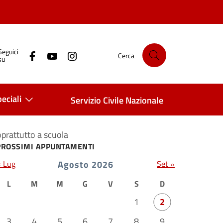
Seguici
Cerca
su
eciali
Servizio Civile Nazionale
oprattutto a scuola
PROSSIMI APPUNTAMENTI
« Lug
Agosto 2026
Set »
L
M
M
G
V
S
D
1
2
3
4
5
6
7
8
9