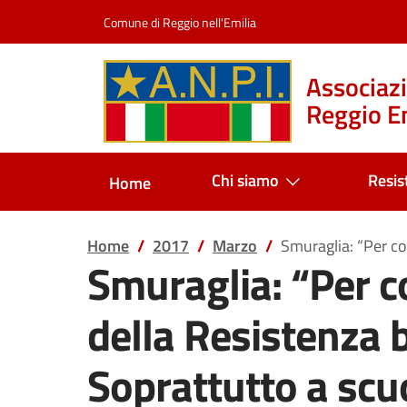
Salta al contenuto
Comune di Reggio nell'Emilia
Associazi
Reggio Em
Chi siamo
Resis
Home
Home
2017
Marzo
Smuraglia: “Per co
Smuraglia: “Per 
della Resistenza b
Soprattutto a scu