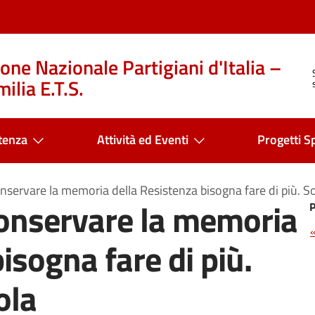
one Nazionale Partigiani d'Italia –
ilia E.T.S.
tenza
Attività ed Eventi
Progetti Sp
nservare la memoria della Resistenza bisogna fare di più. S
conservare la memoria
isogna fare di più.
ola