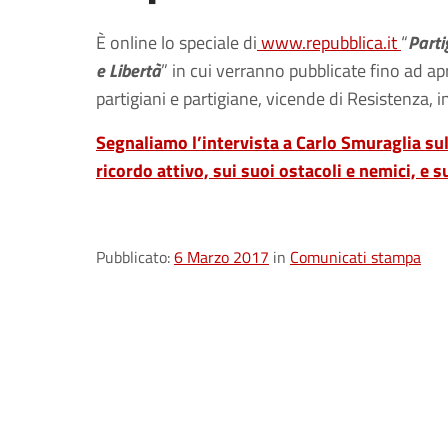
È online lo speciale di
www.repubblica.it
“
Parti
e Libertà
” in cui verranno pubblicate fino ad apr
partigiani e partigiane, vicende di Resistenza, i
Segnaliamo l’intervista a Carlo Smuraglia su
ricordo attivo, sui suoi ostacoli e nemici, e su
Pubblicato:
6 Marzo 2017
in
Comunicati stampa