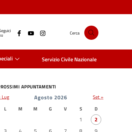
Seguici
Cerca
su
eciali
Servizio Civile Nazionale
PROSSIMI APPUNTAMENTI
« Lug
Agosto 2026
Set »
L
M
M
G
V
S
D
1
2
3
4
5
6
7
8
9