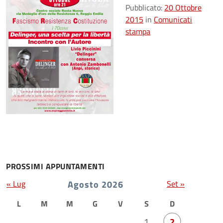
Pubblicato:
20 Ottobre
2015
in
Comunicati
stampa
PROSSIMI APPUNTAMENTI
« Lug
Agosto 2026
Set »
L
M
M
G
V
S
D
1
2