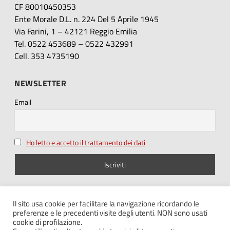
CF 80010450353
Ente Morale D.L. n. 224 Del 5 Aprile 1945
Via Farini, 1 – 42121 Reggio Emilia
Tel. 0522 453689 – 0522 432991
Cell. 353 4735190
NEWSLETTER
Email
Ho letto e accetto il trattamento dei dati
SEGUICI SU
Il sito usa cookie per facilitare la navigazione ricordando le
preferenze e le precedenti visite degli utenti. NON sono usati
cookie di profilazione.