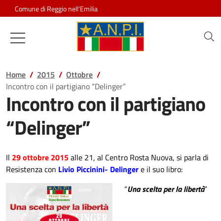
Salta al contenuto
Comune di Reggio nell'Emilia
Associazione Nazionale Partigiani d
Home
2015
Ottobre
Incontro con il partigiano “Delinger”
Incontro con il partigiano
“Delinger”
Il
29 ottobre 2015
alle 21, al Centro Rosta Nuova, si parla di
Resistenza con
Livio Piccinini- Delinger
e il suo libro:
“
Una scelta per la libertà
“