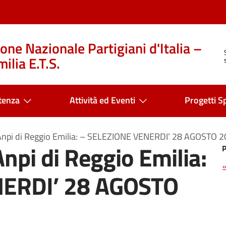
one Nazionale Partigiani d'Italia –
ilia E.T.S.
tenza
Attività ed Eventi
Progetti Sp
ll’Anpi di Reggio Emilia: – SELEZIONE VENERDI’ 28 AGOSTO 
’Anpi di Reggio Emilia:
NERDI’ 28 AGOSTO