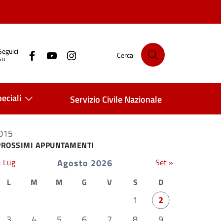
Seguici
Cerca
su
eciali
Servizio Civile Nazionale
2015
PROSSIMI APPUNTAMENTI
« Lug
Agosto 2026
Set »
L
M
M
G
V
S
D
1
2
3
4
5
6
7
8
9