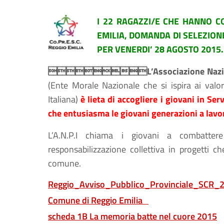
I 22 RAGAZZI/E CHE HANNO C
EMILIA, DOMANDA DI SELEZIONE
PER VENERDI’ 28 AGOSTO 2015
L’Associazione Nazionale Pa
(Ente Morale Nazionale che si ispira ai valor
Italiana)
è lieta di accogliere i giovani in Ser
che entusiasma le giovani generazioni a lavora
L’A.N.P.I chiama i giovani a combattere 
responsabilizzazione collettiva in progetti ch
comune.
Reggio_Avviso_Pubblico_Provinciale_SCR_
Comune di Reggio Emilia
scheda 1B La memoria batte nel cuore 2015