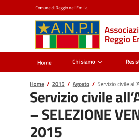
Salta al contenuto
Comune di Reggio nell'Emilia
Associazi
Reggio Em
Chi siamo
Resis
Home
Home
2015
Agosto
Servizio civile a
Servizio civile all
– SELEZIONE VE
2015