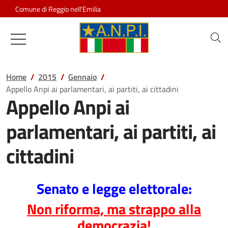
Salta al contenuto
Comune di Reggio nell'Emilia
Associazione Nazionale Partigiani d
Home
2015
Gennaio
Appello Anpi ai parlamentari, ai partiti, ai cittadini
Appello Anpi ai
parlamentari, ai partiti, ai
cittadini
Senato e legge elettorale:
Non riforma, ma strappo alla
democrazia!