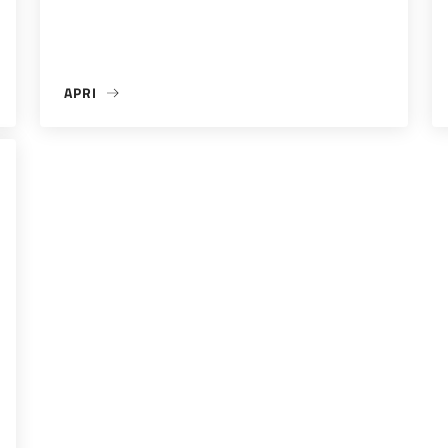
APRI
”»
«I M P O R T A N T E»