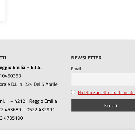
TA?”»
TTI
NEWSLETTER
ggio Emilia – E.T.S.
Email
010450353
rale D.L. n. 224 Del 5 Aprile
Ho letto e accetto il trattamento 
ini, 1 – 42121 Reggio Emilia
522 453689 – 0522 432991
353 4735190