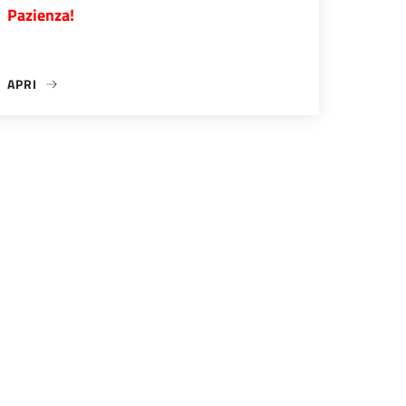
Pazienza!
APRI
«QUALSIASI MODIFICA DELLA COSTITUZIONE DEVE ESSERE COE