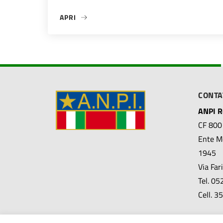
APRI
«“RESISTENZA: GUERRA CIVILE O GUERRA GIUS
CONTA
ANPI Re
CF 80
Ente Mo
1945
Via Far
Tel. 0
Cell. 