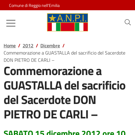
Salta al contenuto
Comune di Reggio nell'Emilia
Associazione Nazionale Partigiani d
Home
2012
Dicembre
Commemorazione a GUASTALLA del sacrificio del Sacerdote
DON PIETRO DE CARLI –
Commemorazione a
GUASTALLA del sacrificio
del Sacerdote DON
PIETRO DE CARLI –
SABATO 15 dicembre 2012 ore 10