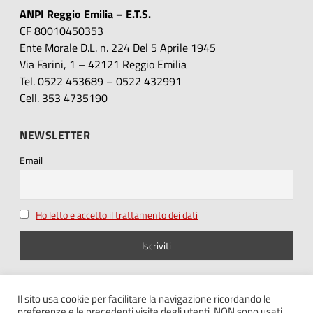
ANPI Reggio Emilia – E.T.S.
CF 80010450353
Ente Morale D.L. n. 224 Del 5 Aprile 1945
Via Farini, 1 – 42121 Reggio Emilia
Tel. 0522 453689 – 0522 432991
Cell. 353 4735190
NEWSLETTER
Email
Ho letto e accetto il trattamento dei dati
SEGUICI SU
Il sito usa cookie per facilitare la navigazione ricordando le
preferenze e le precedenti visite degli utenti. NON sono usati