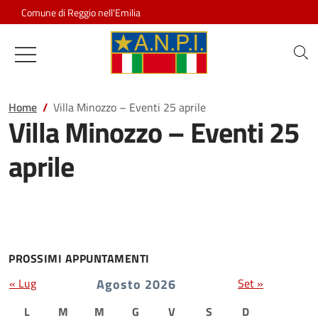
Salta al contenuto
Comune di Reggio nell'Emilia
Associazione Nazionale Partigiani d
Home
Villa Minozzo – Eventi 25 aprile
Villa Minozzo – Eventi 25
aprile
PROSSIMI APPUNTAMENTI
« Lug
Agosto 2026
Set »
L
M
M
G
V
S
D