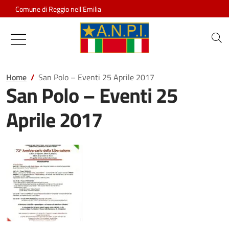
Salta al contenuto
Comune di Reggio nell'Emilia
Associazione Nazionale Partigiani d
Home
San Polo – Eventi 25 Aprile 2017
San Polo – Eventi 25
Aprile 2017