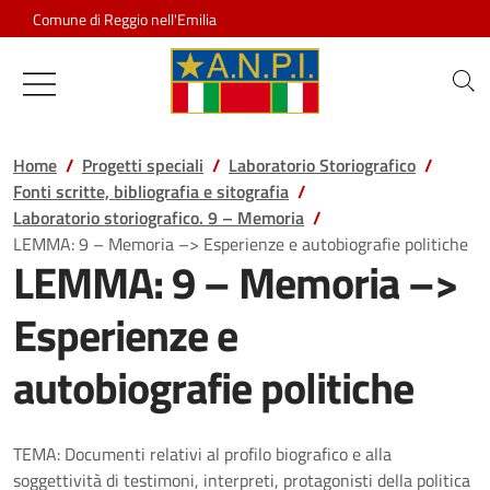
Salta al contenuto
Comune di Reggio nell'Emilia
Associazione Nazionale Partigiani d
Home
Progetti speciali
Laboratorio Storiografico
Fonti scritte, bibliografia e sitografia
Laboratorio storiografico. 9 – Memoria
LEMMA: 9 – Memoria –> Esperienze e autobiografie politiche
LEMMA: 9 – Memoria –>
Esperienze e
autobiografie politiche
TEMA: Documenti relativi al profilo biografico e alla
soggettività di testimoni, interpreti, protagonisti della politica