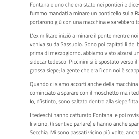
Fontana e uno che era stato nei pontieri e dicev
fummo mandati a minare un ponticello sulla Radi
portarono giù con una macchina e sarebbero tor
L’ex militare iniziò a minare il ponte mentre n
veniva su da Sassuolo. Sono poi capitati lì dei 
prima di mezzogiorno, abbiamo visto alzarsi una
sidecar tedesco. Piccinini si è spostato verso il
grossa siepe; la gente che era lì con noi è scapp
Quando ci siamo accorti anche della macchina ch
cominciato a sparare con il moschetto ma i tede
Io, d’istinto, sono saltato dentro alla siepe fitta
I tedeschi hanno catturato Fontana e poi rovist
lì vicino, (li sentivo parlare) e hanno anche s
Secchia. Mi sono passati vicino più volte, anc