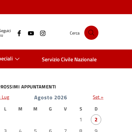
Seguici
Cerca
su
eciali
Servizio Civile Nazionale
PROSSIMI APPUNTAMENTI
« Lug
Agosto 2026
Set »
L
M
M
G
V
S
D
1
2
3
4
5
6
7
8
9