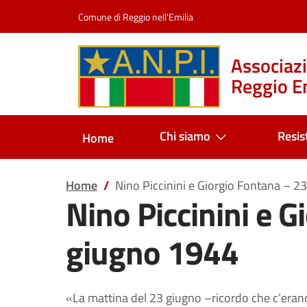
Salta al contenuto
Comune di Reggio nell'Emilia
Associazi
Reggio Em
Chi siamo
Resis
Home
Home
Nino Piccinini e Giorgio Fontana – 2
Nino Piccinini e 
giugno 1944
«La mattina del 23 giugno –ricordo che c’erano 