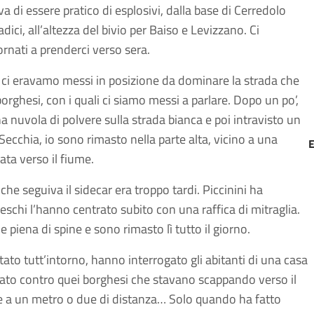
a di essere pratico di esplosivi, dalla base di Cerredolo
ci, all’altezza del bivio per Baiso e Levizzano. Ci
nati a prenderci verso sera.
oi ci eravamo messi in posizione da dominare la strada che
borghesi, con i quali ci siamo messi a parlare. Dopo un po’,
 nuvola di polvere sulla strada bianca e poi intravisto un
 Secchia, io sono rimasto nella parte alta, vicino a una
ata verso il fiume.
e seguiva il sidecar era troppo tardi. Piccinini ha
schi l’hanno centrato subito con una raffica di mitraglia.
 e piena di spine e sono rimasto lì tutto il giorno.
ato tutt’intorno, hanno interrogato gli abitanti di una casa
parato contro quei borghesi che stavano scappando verso il
he a un metro o due di distanza… Solo quando ha fatto