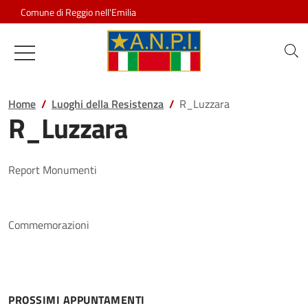
Salta al contenuto
Comune di Reggio nell'Emilia
Associazione Nazionale Partigiani d
Home
Luoghi della Resistenza
R_Luzzara
R_Luzzara
Report Monumenti
Commemorazioni
PROSSIMI APPUNTAMENTI