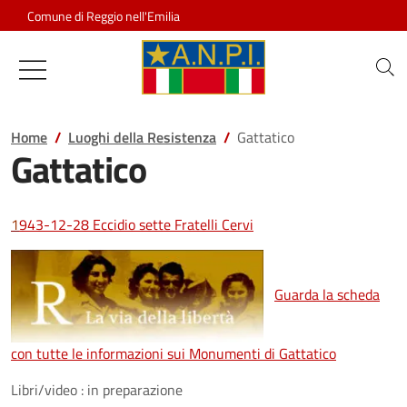
Salta al contenuto
Comune di Reggio nell'Emilia
Associazione Nazionale Partigiani d
Home
Luoghi della Resistenza
Gattatico
Gattatico
1
943-12-28 Eccidio sette Fratelli Cervi
Guarda la scheda
con tutte le informazioni sui Monumenti di Gattatico
Libri/video : in preparazione