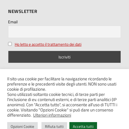
NEWSLETTER
Email
Ho letto e accetto il trattamento dei dati
SEGUICI SU
Il sito usa cookie per facilitare la navigazione ricordando le
preferenze e le precedenti visite degli utenti. NON sono usati
cookie di profilazione.
Sono utilizzati soltanto cookie tecnici, di terze parti per
l'inclusione di ev. contenuti esterni, e di terze parti analitici (IP
anonimo). Con "Accetta tutto", si acconsente all'uso di TUTTI i
cookie. Visitando "Opzioni Cookie" si può dare un consenso
Note legali – Privacy
differenziato.
Ulteriori informazioni
Cookie policy
Opzioni Cookie
Rifiuta tutti
Accetta tutti