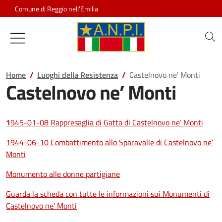
Salta al contenuto
Comune di Reggio nell'Emilia
Associazione Nazionale Partigiani d
Home
Luoghi della Resistenza
Castelnovo ne’ Monti
Castelnovo ne’ Monti
1
945-01-08 Rappresaglia di Gatta di Castelnovo ne’ Monti
1944-06-10 Combattimento allo Sparavalle di Castelnovo ne’
Monti
Monumento alle donne partigiane
Guarda la scheda con tutte le informazioni sui Monumenti di
Castelnovo ne’ Monti