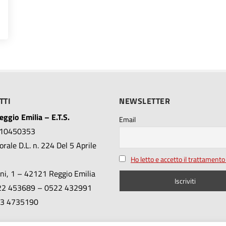
TTI
NEWSLETTER
ggio Emilia – E.T.S.
Email
010450353
rale D.L. n. 224 Del 5 Aprile
Ho letto e accetto il trattamento 
ini, 1 – 42121 Reggio Emilia
522 453689 – 0522 432991
353 4735190