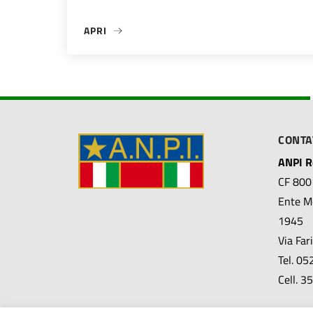
APRI
«28 LUGLIO 1943 – ECCIDIO DELLE REGGIANE»
CONTA
ANPI Re
CF 80
Ente Mo
1945
Via Far
Tel. 0
Cell. 